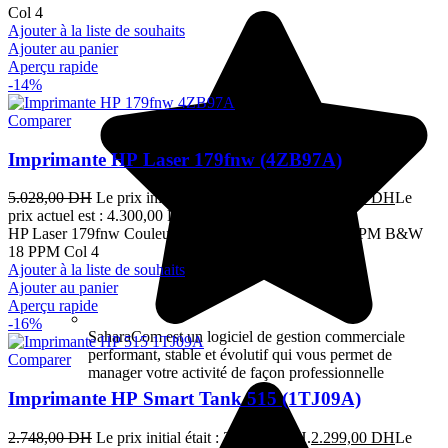
Col 4
Ajouter à la liste de souhaits
Ajouter au panier
Aperçu rapide
-14%
Comparer
Imprimante HP Laser 179fnw (4ZB97A)
5.028,00
DH
Le prix initial était : 5.028,00 DH.
4.300,00
DH
Le
prix actuel est : 4.300,00 DH.
TTC
HP Laser 179fnw Couleur MFP 4en1 A4 Réseau WifiPPM B&W
18 PPM Col 4
Ajouter à la liste de souhaits
Ajouter au panier
Aperçu rapide
-16%
SaharaCom est un logiciel de gestion commerciale
performant, stable et évolutif qui vous permet de
Comparer
manager votre activité de façon professionnelle
Imprimante HP Smart Tank 515 (1TJ09A)
2.748,00
DH
Le prix initial était : 2.748,00 DH.
2.299,00
DH
Le