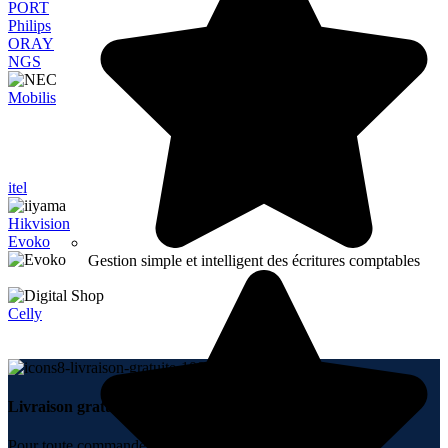
PORT
Philips
ORAY
NGS
Mobilis
itel
Hikvision
Evoko
Gestion simple et intelligent des écritures comptables
Celly
Livraison gratuite.
Pour toute commande + 10000 DH.