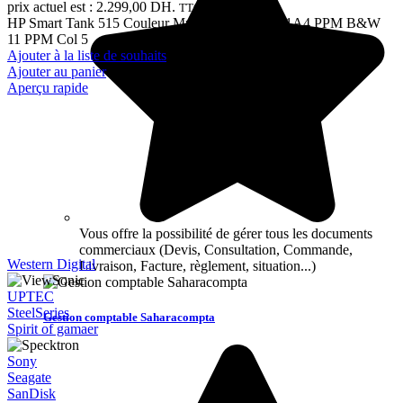
prix actuel est : 2.299,00 DH.
TTC
HP Smart Tank 515 Couleur Multi fonction 3 en 1A4 PPM B&W
11 PPM Col 5
Ajouter à la liste de souhaits
Ajouter au panier
Aperçu rapide
Vous offre la possibilité de gérer tous les documents
commerciaux (Devis, Consultation, Commande,
Western Digital
Livraison, Facture, règlement, situation...)
UPTEC
SteelSeries
Gestion comptable Saharacompta
Spirit of gamaer
Sony
Seagate
SanDisk