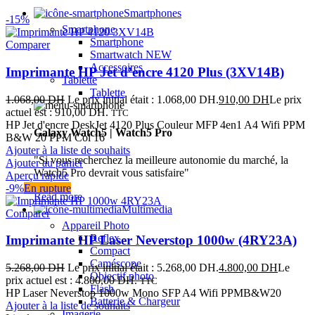
Smartphones
-15%
Smartphone
Smartphone
Comparer
Smartwatch
NEW
Accessoires
Imprimante HP Jet d’encre 4120 Plus (3XV14B)
Tablette
Tablette
1.068,00
DH
Le prix initial était : 1.068,00 DH.
910,00
DH
Le prix
actuel est : 910,00 DH.
TTC
HP Jet d'encre DeskJet 4120 Plus Couleur MFP 4en1 A4 Wifi PPM
Galaxy Watch5 | Watch5 Pro
B&W 20 PPM Col 16
Ajouter à la liste de souhaits
"Si vous recherchez la meilleure autonomie du marché, la
Ajouter au panier
Watch5 Pro devrait vous satisfaire"
Aperçu rapide
-9%
En rupture
Read more
Multimedia
Comparer
Appareil Photo
Reflex
Imprimante HP Laser Neverstop 1000w (4RY23A)
Compact
Caméscope
5.268,00
DH
Le prix initial était : 5.268,00 DH.
4.800,00
DH
Le
Objectif photo
prix actuel est : 4.800,00 DH.
TTC
Flash
HP Laser Neverstop 1000w Mono SFP A4 Wifi PPMB&W20
Batterie & Chargeur
Ajouter à la liste de souhaits
Imagerie