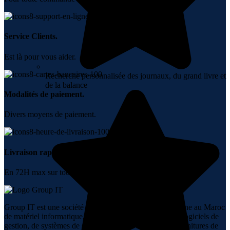
Service Clients.
Est là pour vous aider.
Recherche personnalisée des journaux, du grand livre et
de la balance
Modalités de paiement.
Divers moyens de paiement.
Livraison rapide.
En 72H max sur tout le Maroc.
Group IT est une société spécialisée dans la vente en ligne au Maroc
de matériel informatique, de réseaux, de téléphonie, de logiciels de
gestion, de systèmes de sécurité, d’audiovisuel et de fournitures de