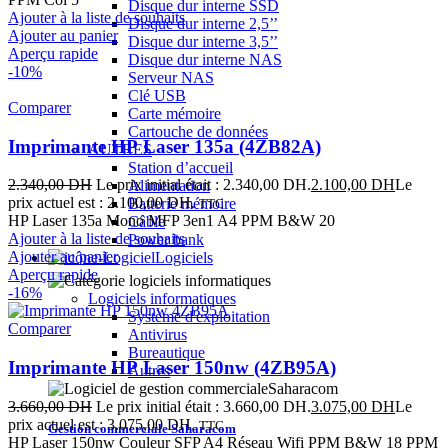
Disque dur interne SSD
Ajouter à la liste de souhaits
Disque dur interne 2,5’’
Ajouter au panier
Disque dur interne 3,5’’
Aperçu rapide
Disque dur interne NAS
-10%
Serveur NAS
Clé USB
Comparer
Carte mémoire
Cartouche de données
Imprimante HP Laser 135a (4ZB82A)
AUTRES
Station d’accueil
2.340,00
DH
Le prix initial était : 2.340,00 DH.
2.100,00
DH
Le
Alimentation
prix actuel est : 2.100,00 DH.
Batterie mémoire
TTC
HP Laser 135a Mono MFP 3en1 A4 PPM B&W 20
Câble
Ajouter à la liste de souhaits
Power bank
Ajouter au panier
Logiciels
Aperçu rapide
-16%
Logiciels informatiques
Système d'exploitation
Comparer
Antivirus
Bureautique
Imprimante HP Laser 150nw (4ZB95A)
Autres
3.660,00
DH
Le prix initial était : 3.660,00 DH.
3.075,00
DH
Le
prix actuel est : 3.075,00 DH.
TTC
Gestion commerciale Saharacom
HP Laser 150nw Couleur SFP A4 Réseau Wifi PPM B&W 18 PPM