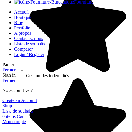
Fourniture
Accueil
Boutique
Blog
Portfolio
A propos
Contactez-nous
Liste de souhaits
Comparer
Login / Register
Panier
Fermer
Sign in
Gestion des indemnités
Fermer
No account yet?
Create an Account
Shop
Liste de souhaits
0
items
Cart
Mon compte