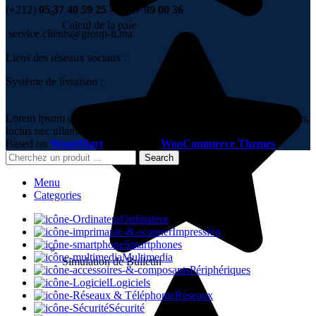
(+212)
05 37 40 59 25 - 06 67 99 00 36
Calcul de la paie
service.clients@group-it.ma
Liens des réseaux sociaux :
Système de livraison :
Lorem ipsum dolor sit amet, consectetur adipiscing elit. Ut elit tellus,
luctus nec ullamcorper mattis, pulvinar dapibus leo.
Based on
WoodMart
theme
2023
WooCommerce Themes
.
Search
Menu
Categories
Ordinateur
Impression
Smartphones
Multimedia
Simulation de Bulletin
Périphériques
Logiciels
Réseaux
Sécurité