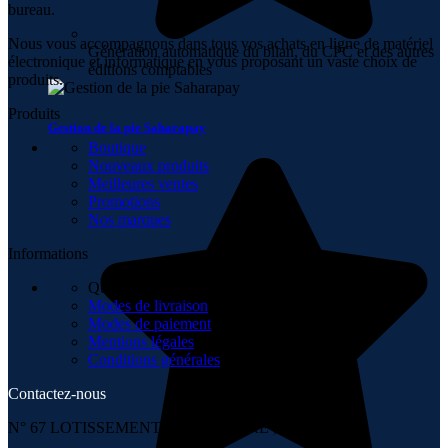
bureau.
Nous vous accompagnons dans tous vos achats en ligne de matériel
Génération automatique du bilan, du CPC et des autres
électronique et informatique en vous proposant un vaste choix de
éditions comptables
produits.
Produits
Gestion de la pie Saharapay
Boutique
Nouveaux produits
Meilleures ventes
Promotions
Nos marques
Informations
Qui sommes-nous
Modes de livraison
Modes de paiement
Mentions légales
Conditions générales
Contactez-nous
N° 67 LOTISSEMENT 6 NOVEMBRE , TÉMARA