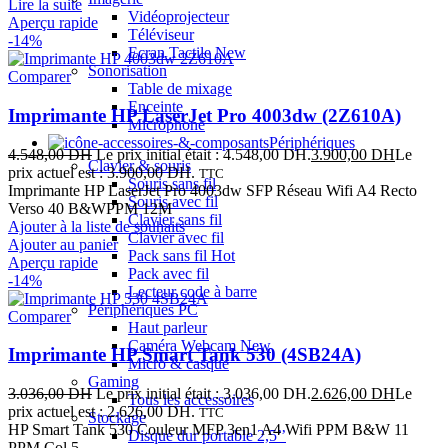
Lire la suite
Vidéoprojecteur
Aperçu rapide
Téléviseur
-14%
Ecran Tactile
New
Sonorisation
Comparer
Table de mixage
Enceinte
Imprimante HP LaserJet Pro 4003dw (2Z610A)
Microphone
Périphériques
4.548,00
DH
Le prix initial était : 4.548,00 DH.
3.900,00
DH
Le
Clavier & souris
prix actuel est : 3.900,00 DH.
TTC
Souris sans fil
Imprimante HP LaserJet Pro 4003dw SFP Réseau Wifi A4 Recto
Souris avec fil
Verso 40 B&WPPM 12M
Clavier sans fil
Ajouter à la liste de souhaits
Clavier avec fil
Ajouter au panier
Pack sans fil
Hot
Aperçu rapide
Pack avec fil
-14%
Lecteur code à barre
Périphériques PC
Comparer
Haut parleur
Caméra Webcam
New
Imprimante HP Smart Tank 530 (4SB24A)
Micro & casque
Gaming
3.036,00
DH
Le prix initial était : 3.036,00 DH.
2.626,00
DH
Le
Tous les accessoires
prix actuel est : 2.626,00 DH.
TTC
Stockage
HP Smart Tank 530 Couleur MFP 3en1 A4 Wifi PPM B&W 11
Disque dur portable 2,5’’
PPM Col 5