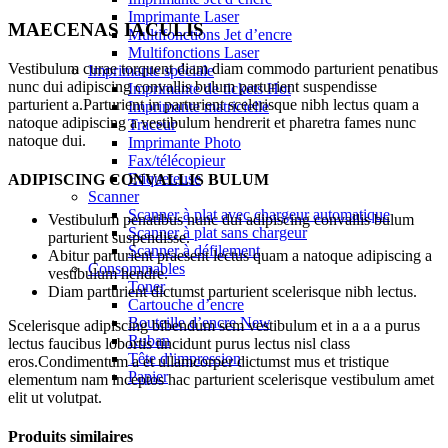
Imprimante Laser
MAECENAS IACULIS
Multifonctions Jet d’encre
Multifonctions Laser
Vestibulum curae torquent diam diam commodo parturient penatibus
Imprimante spéciale
nunc dui adipiscing convallis bulum parturient suspendisse
Imprimante de tickets
Hot
parturient a.Parturient in parturient scelerisque nibh lectus quam a
Imprimante matricielle
natoque adipiscing a vestibulum hendrerit et pharetra fames nunc
Traceur
natoque dui.
Imprimante Photo
Fax/télécopieur
Etiqueteuse
ADIPISCING CONVALLIS BULUM
Scanner
Scanner à plat avec chargeur automatique
Vestibulum penatibus nunc dui adipiscing convallis bulum
Scanner à plat sans chargeur
parturient suspendisse.
Scanner à défilement
Abitur parturient praesent lectus quam a natoque adipiscing a
Consommables
vestibulum hendre.
Toner
Diam parturient dictumst parturient scelerisque nibh lectus.
Cartouche d’encre
Bouteille d’encre
New
Scelerisque adipiscing bibendum sem vestibulum et in a a a purus
Ruban
lectus faucibus lobortis tincidunt purus lectus nisl class
Tête d’impression
eros.Condimentum a et ullamcorper dictumst mus et tristique
Papier
elementum nam inceptos hac parturient scelerisque vestibulum amet
elit ut volutpat.
Produits similaires