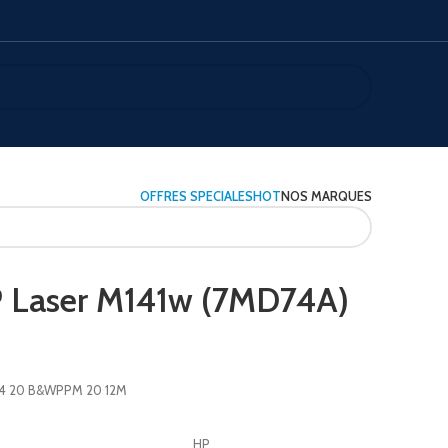
OFFRES SPECIALES
HOT
NOS MARQUES
 Laser M141w (7MD74A)
A4 20 B&WPPM 20 12M
HP