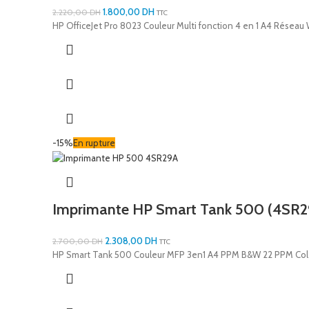
1.800,00
DH
2.220,00
DH
TTC
HP OfficeJet Pro 8023 Couleur Multi fonction 4 en 1 A4 Réseau
-15%
En rupture
Imprimante HP Smart Tank 500 (4SR2
2.308,00
DH
2.700,00
DH
TTC
HP Smart Tank 500 Couleur MFP 3en1 A4 PPM B&W 22 PPM Col