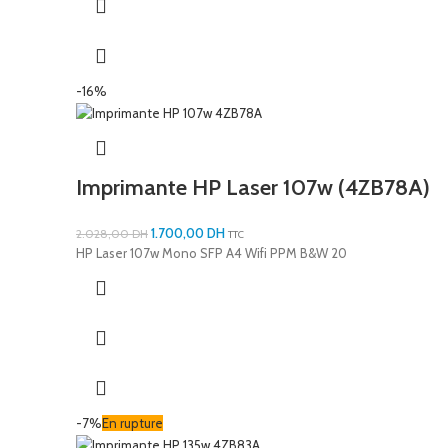
-16%
Imprimante HP Laser 107w (4ZB78A)
1.700,00
DH
2.028,00
DH
TTC
HP Laser 107w Mono SFP A4 Wifi PPM B&W 20
-7%
En rupture