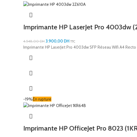
Imprimante HP LaserJet Pro 4003dw (
3.900,00
DH
4.548,00
DH
TTC
Imprimante HP LaserJet Pro 4003dw SFP Réseau Wifi A4 Rect
-19%
En rupture
Imprimante HP OfficeJet Pro 8023 (1K