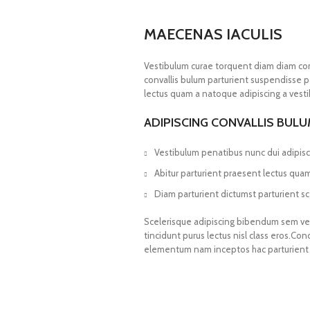
MAECENAS IACULIS
Vestibulum curae torquent diam diam co
convallis bulum parturient suspendisse pa
lectus quam a natoque adipiscing a vest
ADIPISCING CONVALLIS BUL
Vestibulum penatibus nunc dui adipisc
Abitur parturient praesent lectus qua
Diam parturient dictumst parturient sc
Scelerisque adipiscing bibendum sem vest
tincidunt purus lectus nisl class eros.Co
elementum nam inceptos hac parturient s