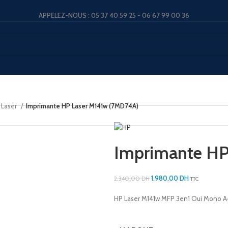
APPELEZ-NOUS : 05 37 40 59 25 - 06 67 99 00 36
 Laser
Imprimante HP Laser M141w (7MD74A)
Imprimante HP
1.980,00
DH
2.340,00
DH
TTC
HP Laser M141w MFP 3en1 Oui Mono 