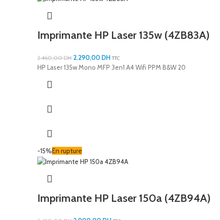
Imprimante HP Laser 135w (4ZB83A)
2.290,00
DH
2.460,00
DH
TTC
HP Laser 135w Mono MFP 3en1 A4 Wifi PPM B&W 20
-15%
En rupture
Imprimante HP Laser 150a (4ZB94A)