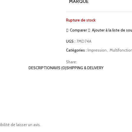
MARQUE
Rupture de stock
Comparer
Ajouter à la liste de so
UGS :
7MD74A
Catégories :
Impression
,
Multifonctio
Share:
DESCRIPTION
AVIS (0)
SHIPPING & DELIVERY
ilité de laisser un avis.