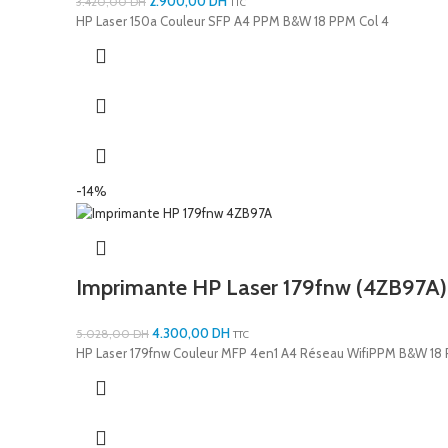
2.900,00
DH
3.420,00
DH
TTC
HP Laser 150a Couleur SFP A4 PPM B&W 18 PPM Col 4
-14%
Imprimante HP Laser 179fnw (4ZB97A)
4.300,00
DH
5.028,00
DH
TTC
HP Laser 179fnw Couleur MFP 4en1 A4 Réseau WifiPPM B&W 18 