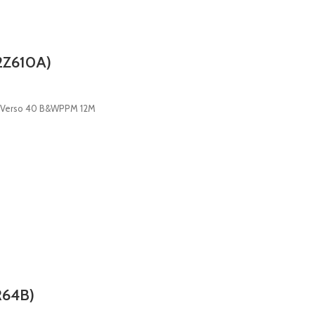
2Z610A)
o Verso 40 B&WPPM 12M
R64B)