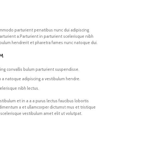
mmodo parturient penatibus nunc dui adipiscing
rturient a.Parturient in parturient scelerisque nibh
ibulum hendrerit et pharetra fames nunc natoque dui.
UM
ing convallis bulum parturient suspendisse.
m a natoque adipiscing a vestibulum hendre.
elerisque nibh lectus.
ibulum et in a a a purus lectus faucibus lobortis
ndimentum a et ullamcorper dictumst mus et tristique
celerisque vestibulum amet elit ut volutpat.