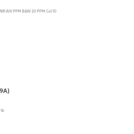
 Wifi R/V PPM B&W 20 PPM Col 10
9A)
 16