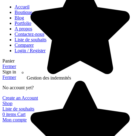
Accueil
Boutique
Blog
Portfolio
A propos
Contactez-nous
Liste de souhaits
Comparer
Login / Register
Panier
Fermer
Sign in
Fermer
Gestion des indemnités
No account yet?
Create an Account
Shop
Liste de souhaits
0
items
Cart
Mon compte