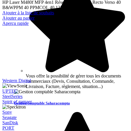
HP Laser M480f MFP 4en1 Réseau Couleur A4 Recto Verso 40
B&WPPM 40 PPMCOL 40 12M
Ajouter à la liste de souhaits
Ajouter au panier
Aperçu rapide
Vous offre la possibilité de gérer tous les documents
Western Digital
commerciaux (Devis, Consultation, Commande,
Livraison, Facture, règlement, situation...)
UPTEC
SteelSeries
Spirit of gamaer
Gestion comptable Saharacompta
Sony
Seagate
SanDisk
PORT