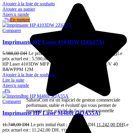
Ajouter à la liste de souhaits
Ajouter au panier
Aperçu rapide
-7%
En rupture
Comparer
Imprimante HP Laser 4103DW (2Z627A)
5.988,00
DH
Le prix initial était : 5.988,00 DH.
5.590,00
DH
Le
prix actuel est : 5.590,00 DH.
TTC
HP Laser 4103DW MFP 3en1 Réseau Wifi Mono A4 R/V 40
B&WPPM 12M
Ajouter à la liste de souhaits
Lire la suite
Aperçu rapide
-4%
SaharaCom est un logiciel de gestion commerciale
Comparer
performant, stable et évolutif qui vous permet de
manager votre activité de façon professionnelle
Imprimante HP Laser M480f (3QA55A)
11.748,00
DH
Le prix initial était : 11.748,00 DH.
11.242,00
DH
Le
prix actuel est : 11.242,00 DH.
TTC