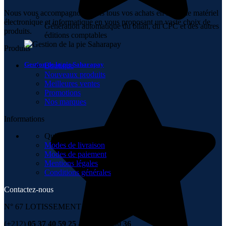
Nous vous accompagnons dans tous vos achats en ligne de matériel
électronique et informatique en vous proposant un vaste choix de
Génération automatique du bilan, du CPC et des autres
produits.
éditions comptables
Produits
Gestion de la pie Saharapay
Boutique
Nouveaux produits
Meilleures ventes
Promotions
Nos marques
Informations
Qui sommes-nous
Modes de livraison
Modes de paiement
Mentions légales
Conditions générales
Contactez-nous
N° 67 LOTISSEMENT 6 NOVEMBRE , TÉMARA
(+212)
05 37 40 59 25 - 06 67 99 00 36