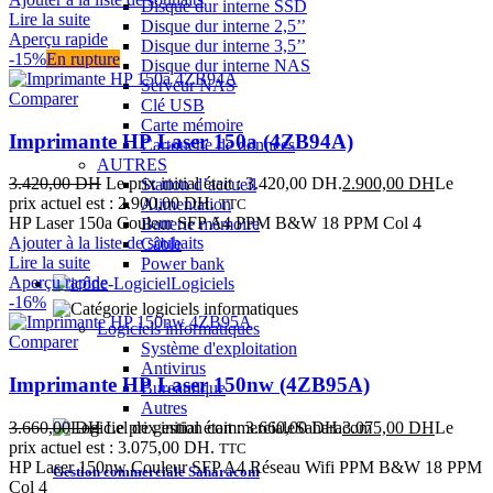
Disque dur interne SSD
Lire la suite
Disque dur interne 2,5’’
Aperçu rapide
Disque dur interne 3,5’’
-15%
En rupture
Disque dur interne NAS
Serveur NAS
Comparer
Clé USB
Carte mémoire
Imprimante HP Laser 150a (4ZB94A)
Cartouche de données
AUTRES
3.420,00
DH
Le prix initial était : 3.420,00 DH.
2.900,00
DH
Le
Station d’accueil
prix actuel est : 2.900,00 DH.
Alimentation
TTC
HP Laser 150a Couleur SFP A4 PPM B&W 18 PPM Col 4
Batterie mémoire
Ajouter à la liste de souhaits
Câble
Lire la suite
Power bank
Aperçu rapide
Logiciels
-16%
Logiciels informatiques
Comparer
Système d'exploitation
Antivirus
Imprimante HP Laser 150nw (4ZB95A)
Bureautique
Autres
3.660,00
DH
Le prix initial était : 3.660,00 DH.
3.075,00
DH
Le
prix actuel est : 3.075,00 DH.
TTC
HP Laser 150nw Couleur SFP A4 Réseau Wifi PPM B&W 18 PPM
Gestion commerciale Saharacom
Col 4