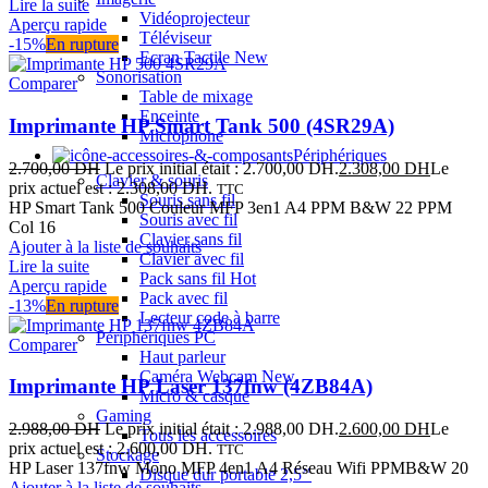
Lire la suite
Vidéoprojecteur
Aperçu rapide
Téléviseur
-15%
En rupture
Ecran Tactile
New
Sonorisation
Comparer
Table de mixage
Enceinte
Imprimante HP Smart Tank 500 (4SR29A)
Microphone
Périphériques
2.700,00
DH
Le prix initial était : 2.700,00 DH.
2.308,00
DH
Le
Clavier & souris
prix actuel est : 2.308,00 DH.
TTC
Souris sans fil
HP Smart Tank 500 Couleur MFP 3en1 A4 PPM B&W 22 PPM
Souris avec fil
Col 16
Clavier sans fil
Ajouter à la liste de souhaits
Clavier avec fil
Lire la suite
Pack sans fil
Hot
Aperçu rapide
Pack avec fil
-13%
En rupture
Lecteur code à barre
Périphériques PC
Comparer
Haut parleur
Caméra Webcam
New
Imprimante HP Laser 137fnw (4ZB84A)
Micro & casque
Gaming
2.988,00
DH
Le prix initial était : 2.988,00 DH.
2.600,00
DH
Le
Tous les accessoires
prix actuel est : 2.600,00 DH.
TTC
Stockage
HP Laser 137fnw Mono MFP 4en1 A4 Réseau Wifi PPMB&W 20
Disque dur portable 2,5’’
Ajouter à la liste de souhaits