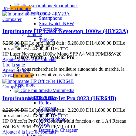
Smartphones
-9%
En rupture
Smartphone
Smartphone
Comparer
Smartwatch
NEW
Accessoires
Imprimante HP Laser Neverstop 1000w (4RY23A)
Tablette
Tablette
5.268,00
DH
Le prix initial était : 5.268,00 DH.
4.800,00
DH
Le
prix actuel est : 4.800,00 DH.
TTC
HP Laser Neverstop 1000w Mono SFP A4 Wifi PPMB&W20
Galaxy Watch5 | Watch5 Pro
Ajouter à la liste de souhaits
Lire la suite
"Si vous recherchez la meilleure autonomie du marché, la
Aperçu rapide
Watch5 Pro devrait vous satisfaire"
-19%
En rupture
Read more
Comparer
Multimedia
Appareil Photo
Imprimante HP OfficeJet Pro 8023 (1KR64B)
Reflex
Compact
2.220,00
DH
Le prix initial était : 2.220,00 DH.
1.800,00
DH
Le
Caméscope
prix actuel est : 1.800,00 DH.
TTC
Objectif photo
HP OfficeJet Pro 8023 Couleur Multi fonction 4 en 1 A4 Réseau
Flash
Wifi R/V PPM B&W 20 PPM Col 10
Batterie & Chargeur
Ajouter à la liste de souhaits
Imagerie