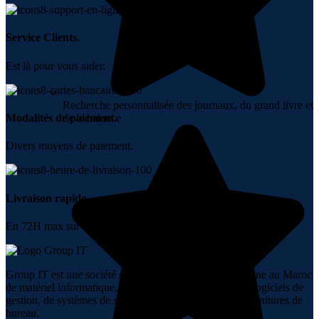
Service Clients.
Est là pour vous aider.
Recherche personnalisée des journaux, du grand livre et
de la balance
Modalités de paiement.
Divers moyens de paiement.
Livraison rapide.
En 72H max sur tout le Maroc.
Group IT est une société spécialisée dans la vente en ligne au Maroc
de matériel informatique, de réseaux, de téléphonie, de logiciels de
gestion, de systèmes de sécurité, d’audiovisuel et de fournitures de
bureau.